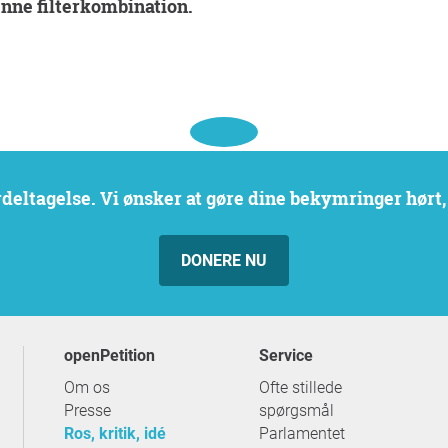
enne filterkombination.
erdeltagelse. Vi ønsker at gøre dine bekymringer hørt
DONERE NU
openPetition
service
Om os
Ofte stillede
Presse
spørgsmål
Ros, kritik, idé
Parlamentet