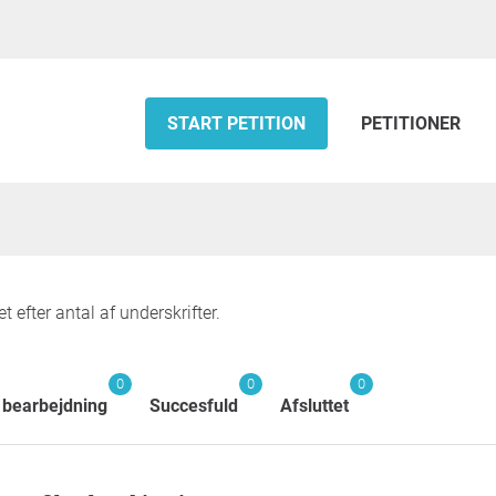
START PETITION
PETITIONER
t efter antal af underskrifter.
0
0
0
 bearbejdning
Succesfuld
Afsluttet