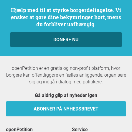
Hjælp med til at styrke borgerdeltagelse. Vi
ønsker at gøre dine bekymringer hørt, mens
du forbliver uafhængig.
DONERE NU
openPetition er en gratis og non-profit platform, hvor
borgere kan offentliggøre en fælles anliggende, organisere
sig og indgå i dialog med politikere.
Gå aldrig glip af nyheder igen
ABONNER PÅ NYHEDSBREVET
openPetition
service