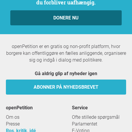
du forbliver uafhængig.
DONERE NU
openPetition er en gratis og non-profit platform, hvor
borgere kan offentliggøre en fælles anliggende, organisere
sig og indgå i dialog med politikere.
Gå aldrig glip af nyheder igen
ABONNER PÅ NYHEDSBREVET
openPetition
service
Om os
Ofte stillede spørgsmål
Presse
Parlamentet
Ros, kritik, idé
E-Voting