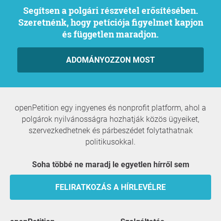
Segítsen a polgári részvétel erősítésében.
Szeretnénk, hogy petíciója figyelmet kapjon
és független maradjon.
ADOMÁNYOZZON MOST
openPetition egy ingyenes és nonprofit platform, ahol a
polgárok nyilvánosságra hozhatják közös ügyeiket,
szervezkedhetnek és párbeszédet folytathatnak
politikusokkal.
Soha többé ne maradj le egyetlen hírről sem
FELIRATKOZÁS A HÍRLEVÉLRE