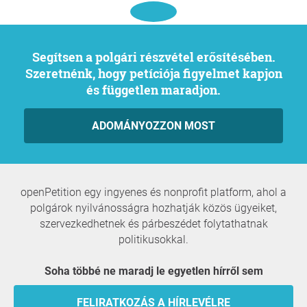
Segítsen a polgári részvétel erősítésében.
Szeretnénk, hogy petíciója figyelmet kapjon
és független maradjon.
ADOMÁNYOZZON MOST
openPetition egy ingyenes és nonprofit platform, ahol a
polgárok nyilvánosságra hozhatják közös ügyeiket,
szervezkedhetnek és párbeszédet folytathatnak
politikusokkal.
Soha többé ne maradj le egyetlen hírről sem
FELIRATKOZÁS A HÍRLEVÉLRE