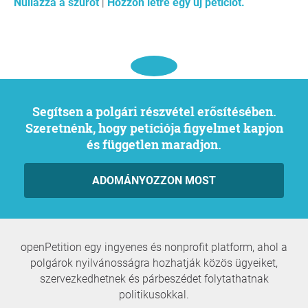
Nullázza a szűrőt
|
Hozzon létre egy új petíciót.
Segítsen a polgári részvétel erősítésében.
Szeretnénk, hogy petíciója figyelmet kapjon
és független maradjon.
ADOMÁNYOZZON MOST
openPetition egy ingyenes és nonprofit platform, ahol a
polgárok nyilvánosságra hozhatják közös ügyeiket,
szervezkedhetnek és párbeszédet folytathatnak
politikusokkal.