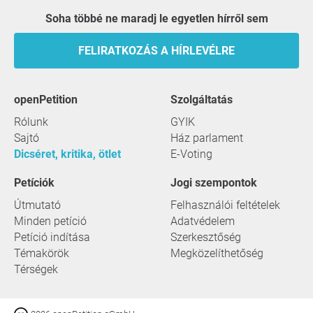
Soha többé ne maradj le egyetlen hírről sem
FELIRATKOZÁS A HÍRLEVÉLRE
openPetition
szolgáltatás
Rólunk
GYIK
Sajtó
Ház parlament
Dicséret, kritika, ötlet
E-Voting
Petíciók
Jogi szempontok
Útmutató
Felhasználói feltételek
Minden petíció
Adatvédelem
Petíció indítása
Szerkesztőség
Témakörök
Megközelíthetőség
Térségek