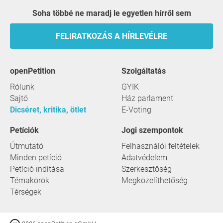
Soha többé ne maradj le egyetlen hírről sem
FELIRATKOZÁS A HÍRLEVÉLRE
openPetition
szolgáltatás
Rólunk
GYIK
Sajtó
Ház parlament
Dicséret, kritika, ötlet
E-Voting
Petíciók
Jogi szempontok
Útmutató
Felhasználói feltételek
Minden petíció
Adatvédelem
Petíció indítása
Szerkesztőség
Témakörök
Megközelíthetőség
Térségek