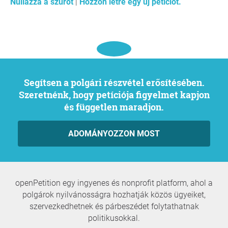
Nullázza a szűrőt
|
Hozzon létre egy új petíciót.
Segítsen a polgári részvétel erősítésében.
Szeretnénk, hogy petíciója figyelmet kapjon
és független maradjon.
ADOMÁNYOZZON MOST
openPetition egy ingyenes és nonprofit platform, ahol a
polgárok nyilvánosságra hozhatják közös ügyeiket,
szervezkedhetnek és párbeszédet folytathatnak
politikusokkal.