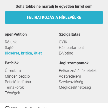
Soha többé ne maradj le egyetlen hírről sem
FELIRATKOZÁS A HÍRLEVÉLRE
openPetition
szolgáltatás
Rólunk
GYIK
Sajtó
Ház parlament
Dicséret, kritika, ötlet
E-Voting
Petíciók
Jogi szempontok
Útmutató
Felhasználói feltételek
Minden petíció
Adatvédelem
Petíció indítása
Szerkesztőség
Témakörök
Megközelíthetőség
Térségek