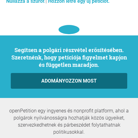
Nullázza a szűrőt
|
Hozzon létre egy új petíciót.
Segítsen a polgári részvétel erősítésében.
Szeretnénk, hogy petíciója figyelmet kapjon
és független maradjon.
ADOMÁNYOZZON MOST
openPetition egy ingyenes és nonprofit platform, ahol a
polgárok nyilvánosságra hozhatják közös ügyeiket,
szervezkedhetnek és párbeszédet folytathatnak
politikusokkal.