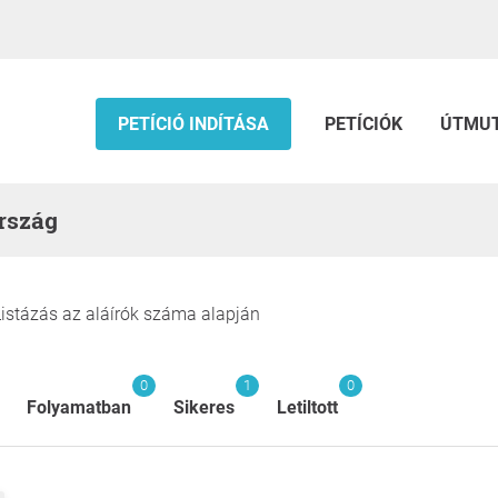
PETÍCIÓ INDÍTÁSA
PETÍCIÓK
ÚTMU
rszág
Listázás az aláírók száma alapján
0
1
0
Folyamatban
Sikeres
Letiltott