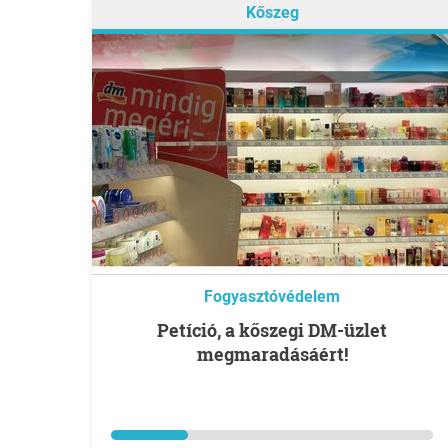
Kőszeg
Fogyasztóvédelem
Petíció, a kőszegi DM-üzlet
megmaradásáért!