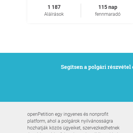
1 187
115 nap
Aláírások
fennmaradó
Segítsen a polgári részvéte
openPetition egy ingyenes és nonprofit
platform, ahol a polgárok nyilvánosságra
hozhatják közös ügyeiket, szervezkedhetnek