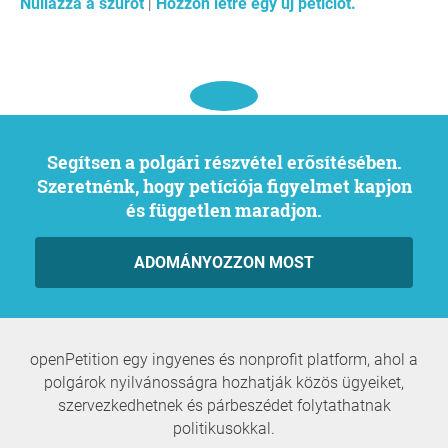
Nullázza a szűrőt
|
Hozzon létre egy új petíciót.
Segítsen a polgári részvétel erősítésében.
Szeretnénk, hogy petíciója figyelmet kapjon
és független maradjon.
ADOMÁNYOZZON MOST
openPetition egy ingyenes és nonprofit platform, ahol a
polgárok nyilvánosságra hozhatják közös ügyeiket,
szervezkedhetnek és párbeszédet folytathatnak
politikusokkal.