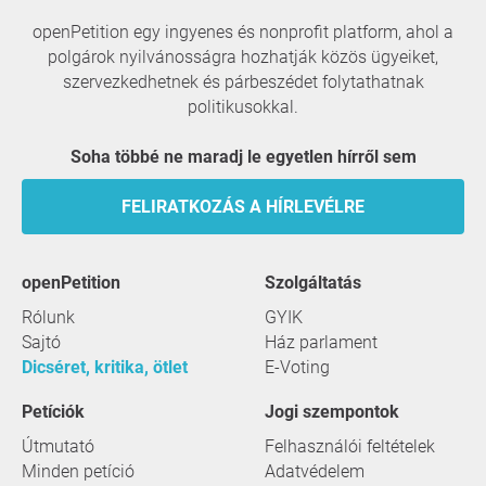
openPetition egy ingyenes és nonprofit platform, ahol a
polgárok nyilvánosságra hozhatják közös ügyeiket,
szervezkedhetnek és párbeszédet folytathatnak
politikusokkal.
Soha többé ne maradj le egyetlen hírről sem
FELIRATKOZÁS A HÍRLEVÉLRE
openPetition
szolgáltatás
Rólunk
GYIK
Sajtó
Ház parlament
Dicséret, kritika, ötlet
E-Voting
Petíciók
Jogi szempontok
Útmutató
Felhasználói feltételek
Minden petíció
Adatvédelem