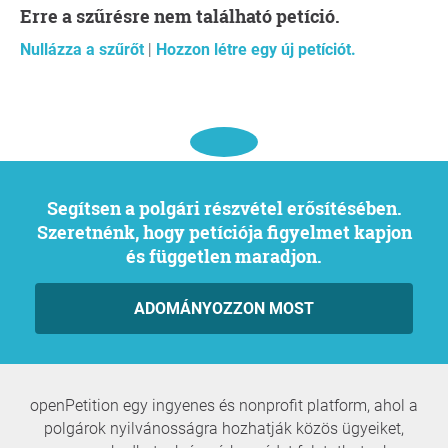
Erre a szűrésre nem található petíció.
Nullázza a szűrőt
|
Hozzon létre egy új petíciót.
Segítsen a polgári részvétel erősítésében.
Szeretnénk, hogy petíciója figyelmet kapjon
és független maradjon.
ADOMÁNYOZZON MOST
openPetition egy ingyenes és nonprofit platform, ahol a
polgárok nyilvánosságra hozhatják közös ügyeiket,