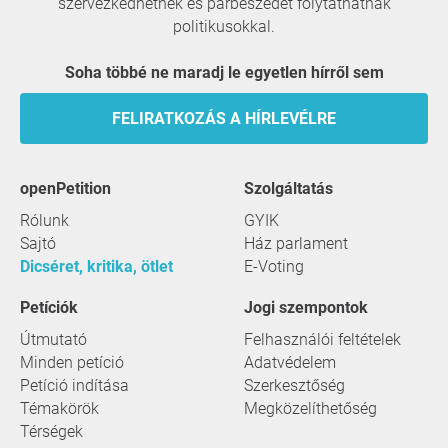
szervezkedhetnek és párbeszédet folytathatnak
politikusokkal.
Soha többé ne maradj le egyetlen hírről sem
FELIRATKOZÁS A HÍRLEVÉLRE
openPetition
szolgáltatás
Rólunk
GYIK
Sajtó
Ház parlament
Dicséret, kritika, ötlet
E-Voting
Petíciók
Jogi szempontok
Útmutató
Felhasználói feltételek
Minden petíció
Adatvédelem
Petíció indítása
Szerkesztőség
Témakörök
Megközelíthetőség
Térségek