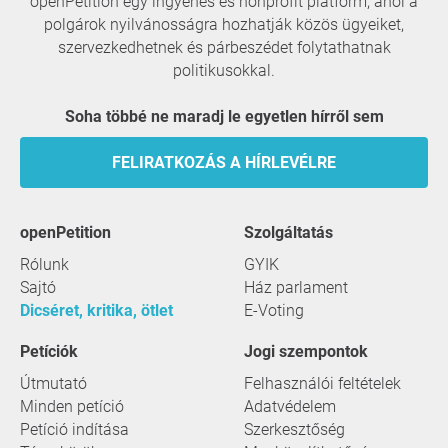
openPetition egy ingyenes és nonprofit platform, ahol a
polgárok nyilvánosságra hozhatják közös ügyeiket,
szervezkedhetnek és párbeszédet folytathatnak
politikusokkal.
Soha többé ne maradj le egyetlen hírről sem
FELIRATKOZÁS A HÍRLEVÉLRE
openPetition
szolgáltatás
Rólunk
GYIK
Sajtó
Ház parlament
Dicséret, kritika, ötlet
E-Voting
Petíciók
Jogi szempontok
Útmutató
Felhasználói feltételek
Minden petíció
Adatvédelem
Petíció indítása
Szerkesztőség