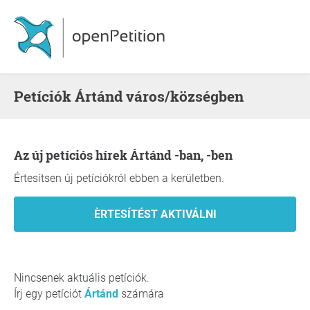
Petíciók Ártánd város/községben
Az új petíciós hírek Ártánd -ban, -ben
Értesítsen új petíciókról ebben a kerületben.
Nincsenek aktuális petíciók.
Írj egy petíciót
Ártánd
számára