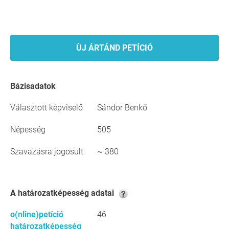
ÙJ ÁRTÁND PETÍCIÓ
Bázisadatok
Választott képviselő
Sándor Benkő
Népesség
505
Szavazásra jogosult
~ 380
A határozatképesség adatai
o(nline)petíció
46
határozatképesség