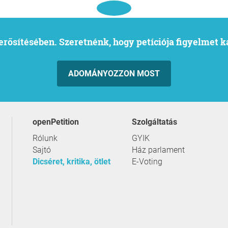
l erősítésében. Szeretnénk, hogy petíciója figyelmet 
ADOMÁNYOZZON MOST
openPetition
szolgáltatás
Rólunk
GYIK
Sajtó
Ház parlament
Dicséret, kritika, ötlet
E-Voting