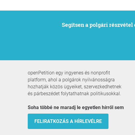
Segítsen a polgári részvéte
openPetition egy ingyenes és nonprofit
platform, ahol a polgárok nyilvánosságra
hozhatják közös ügyeiket, szervezkedhetnek
és párbeszédet folytathatnak politikusokkal.
Soha többé ne maradj le egyetlen hírről sem
FELIRATKOZÁS A HÍRLEVÉLRE