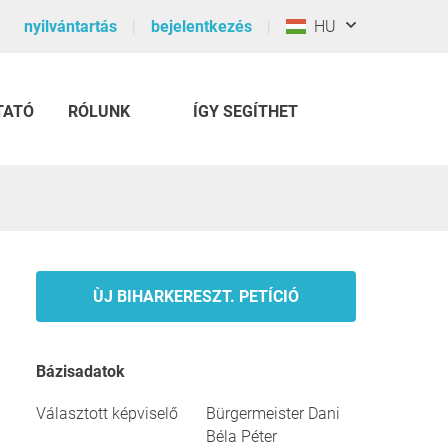
nyilvántartás
bejelentkezés
HU
TATÓ
RÓLUNK
ÍGY SEGÍTHET
ÙJ BIHARKERESZT. PETÍCIÓ
Bázisadatok
Választott képviselő
Bürgermeister Dani
Béla Péter