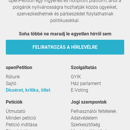
openPetition egy ingyenes és nonprofit platform, ahol a
polgárok nyilvánosságra hozhatják közös ügyeiket,
szervezkedhetnek és párbeszédet folytathatnak
politikusokkal.
Soha többé ne maradj le egyetlen hírről sem
FELIRATKOZÁS A HÍRLEVÉLRE
openPetition
szolgáltatás
Rólunk
GYIK
Sajtó
Ház parlament
Dicséret, kritika, ötlet
E-Voting
Petíciók
Jogi szempontok
Útmutató
Felhasználói feltételek
Minden petíció
Adatvédelem
Petíció indítása
Szerkesztőség