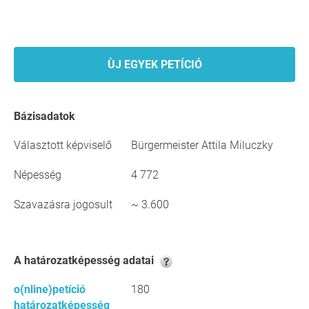
ÙJ EGYEK PETÍCIÓ
Bázisadatok
Választott képviselő
Bürgermeister Attila Miluczky
Népesség
4 772
Szavazásra jogosult
~ 3.600
A határozatképesség adatai
o(nline)petíció
180
határozatképesség