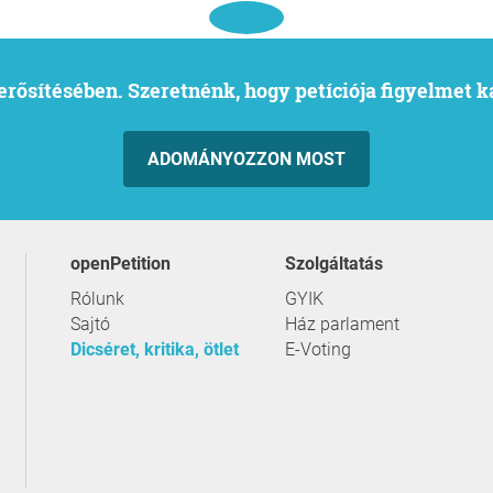
l erősítésében. Szeretnénk, hogy petíciója figyelmet 
ADOMÁNYOZZON MOST
openPetition
szolgáltatás
Rólunk
GYIK
Sajtó
Ház parlament
Dicséret, kritika, ötlet
E-Voting