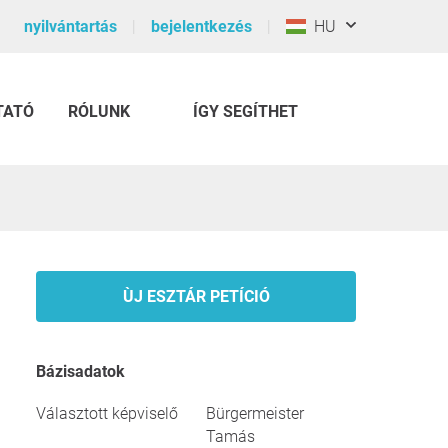
nyilvántartás
bejelentkezés
HU
TATÓ
RÓLUNK
ÍGY SEGÍTHET
ÙJ ESZTÁR PETÍCIÓ
Bázisadatok
Választott képviselő
Bürgermeister
Tamás