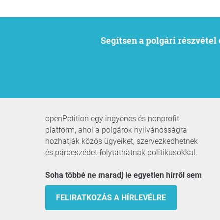
Segítsen a polgári részvéte
openPetition egy ingyenes és nonprofit
platform, ahol a polgárok nyilvánosságra
hozhatják közös ügyeiket, szervezkedhetnek
és párbeszédet folytathatnak politikusokkal.
Soha többé ne maradj le egyetlen hírről sem
FELIRATKOZÁS A HÍRLEVÉLRE