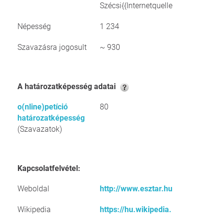
Szécsi{{Internetquelle
Népesség
1 234
Szavazásra jogosult
~ 930
A határozatképesség adatai
o(nline)petíció
80
határozatképesség
(Szavazatok)
Kapcsolatfelvétel:
Weboldal
http://www.esztar.hu
Wikipedia
https://hu.wikipedia.