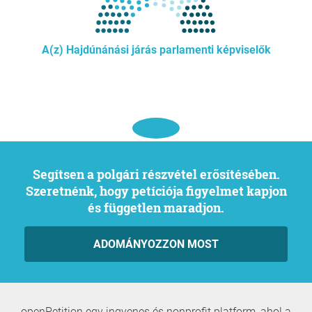
A(z) Hajdúnánási járás parlamenti képviselők
Segítsen a polgári részvétel erősítésében.
Szeretnénk, hogy petíciója figyelmet kapjon
és független maradjon.
ADOMÁNYOZZON MOST
openPetition egy ingyenes és nonprofit platform, ahol a