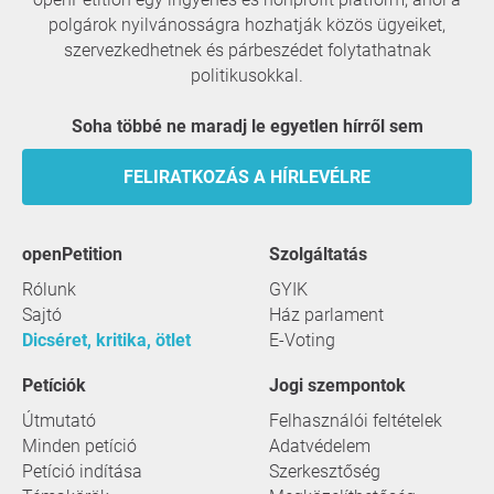
polgárok nyilvánosságra hozhatják közös ügyeiket,
szervezkedhetnek és párbeszédet folytathatnak
politikusokkal.
Soha többé ne maradj le egyetlen hírről sem
FELIRATKOZÁS A HÍRLEVÉLRE
openPetition
szolgáltatás
Rólunk
GYIK
Sajtó
Ház parlament
Dicséret, kritika, ötlet
E-Voting
Petíciók
Jogi szempontok
Útmutató
Felhasználói feltételek
Minden petíció
Adatvédelem
Petíció indítása
Szerkesztőség