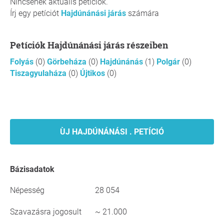
Nincsenek aktuális petíciók.
Írj egy petíciót
Hajdúnánási járás
számára
Petíciók Hajdúnánási járás részeiben
Folyás
(0)
Görbeháza
(0)
Hajdúnánás
(1)
Polgár
(0)
Tiszagyulaháza
(0)
Újtikos
(0)
ÙJ HAJDÚNÁNÁSI . PETÍCIÓ
Bázisadatok
Népesség
28 054
Szavazásra jogosult
~ 21.000