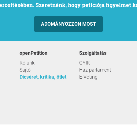
l erősítésében. Szeretnénk, hogy petíciója figyelmet 
ADOMÁNYOZZON MOST
openPetition
szolgáltatás
Rólunk
GYIK
Sajtó
Ház parlament
Dicséret, kritika, ötlet
E-Voting