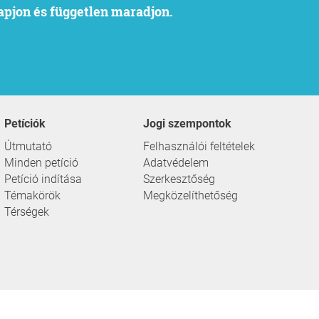
kapjon és független maradjon.
Petíciók
Jogi szempontok
Útmutató
Felhasználói feltételek
Minden petíció
Adatvédelem
Petíció indítása
Szerkesztőség
Témakörök
Megközelíthetőség
Térségek