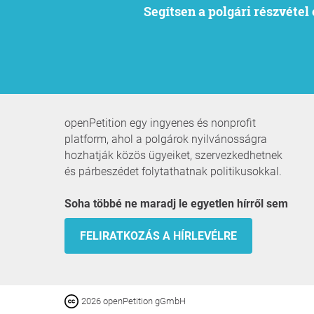
Segítsen a polgári részvéte
openPetition egy ingyenes és nonprofit
platform, ahol a polgárok nyilvánosságra
hozhatják közös ügyeiket, szervezkedhetnek
és párbeszédet folytathatnak politikusokkal.
Soha többé ne maradj le egyetlen hírről sem
FELIRATKOZÁS A HÍRLEVÉLRE
2026 openPetition gGmbH