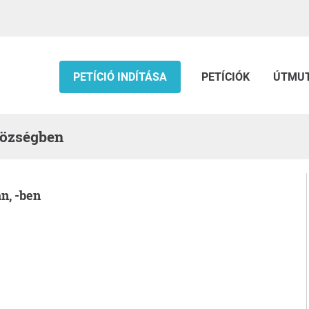
PETÍCIÓ INDÍTÁSA
PETÍCIÓK
ÚTMU
községben
n, -ben