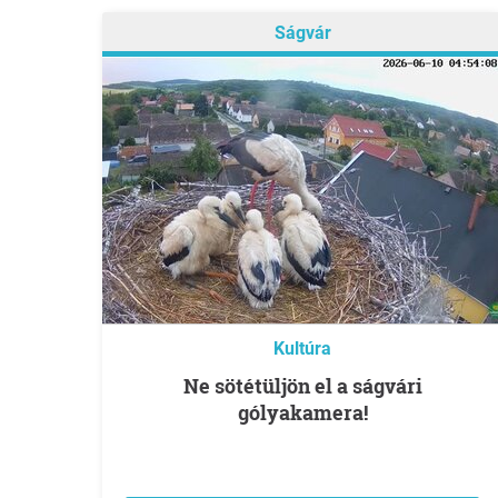
Ságvár
Kultúra
Ne sötétüljön el a ságvári
gólyakamera!