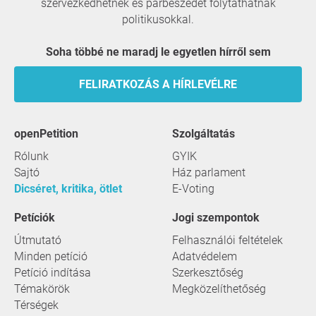
szervezkedhetnek és párbeszédet folytathatnak
politikusokkal.
Soha többé ne maradj le egyetlen hírről sem
FELIRATKOZÁS A HÍRLEVÉLRE
openPetition
szolgáltatás
Rólunk
GYIK
Sajtó
Ház parlament
Dicséret, kritika, ötlet
E-Voting
Petíciók
Jogi szempontok
Útmutató
Felhasználói feltételek
Minden petíció
Adatvédelem
Petíció indítása
Szerkesztőség
Témakörök
Megközelíthetőség
Térségek