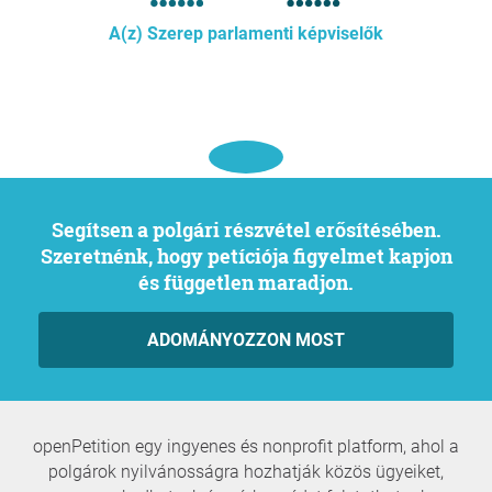
A(z) Szerep parlamenti képviselők
Segítsen a polgári részvétel erősítésében.
Szeretnénk, hogy petíciója figyelmet kapjon
és független maradjon.
ADOMÁNYOZZON MOST
openPetition egy ingyenes és nonprofit platform, ahol a
polgárok nyilvánosságra hozhatják közös ügyeiket,