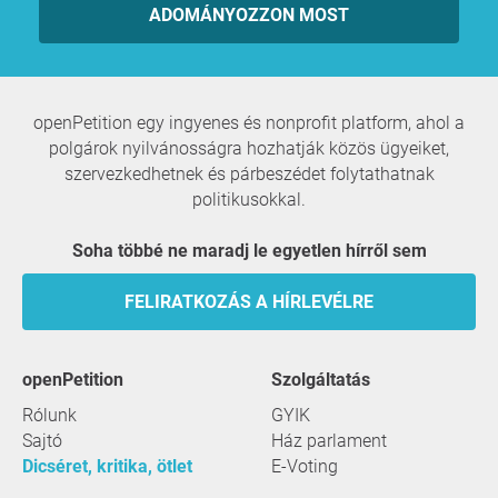
ADOMÁNYOZZON MOST
openPetition egy ingyenes és nonprofit platform, ahol a
polgárok nyilvánosságra hozhatják közös ügyeiket,
szervezkedhetnek és párbeszédet folytathatnak
politikusokkal.
Soha többé ne maradj le egyetlen hírről sem
FELIRATKOZÁS A HÍRLEVÉLRE
openPetition
szolgáltatás
Rólunk
GYIK
Sajtó
Ház parlament
Dicséret, kritika, ötlet
E-Voting