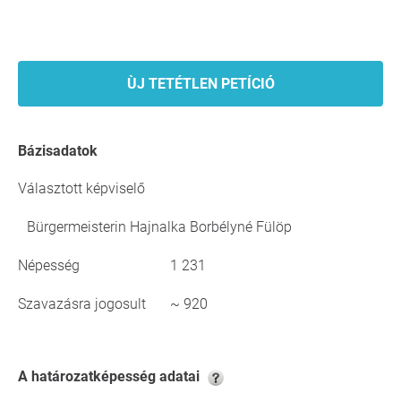
ÙJ TETÉTLEN PETÍCIÓ
Bázisadatok
Választott képviselő
Bürgermeisterin Hajnalka Borbélyné Fülöp
Népesség
1 231
Szavazásra jogosult
~ 920
A határozatképesség adatai