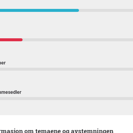
mer
mmesedler
ormasjon om temaene og avstemningen