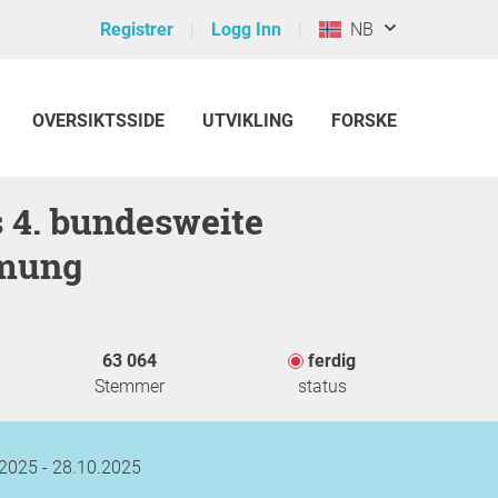
Registrer
Logg Inn
NB
OVERSIKTSSIDE
UTVIKLING
FORSKE
mung
63 064
ferdig
Stemmer
status
2025 - 28.10.2025