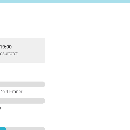
19:00
esultatet
: 2/4 Emner
r