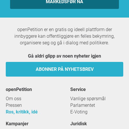
MARKEDSFØR NÅ
openPetition er en gratis og ideell plattform der
innbyggere kan offentliggjøre en felles bekymring,
organisere seg og gå i dialog med politikere.
Gå aldri glipp av noen nyheter igjen
ABONNER PÅ NYHETSBREV
openPetition
service
Om oss
Vanlige spørsmål
Pressen
Parlamentet
Ros, kritikk, idé
E-Voting
Kampanjer
Juridisk