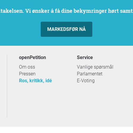
eltakelsen. Vi ønsker å få dine bekymringer hørt samt
MARKEDSFØR NÅ
openPetition
service
Om oss
Vanlige spørsmål
Pressen
Parlamentet
Ros, kritikk, idé
E-Voting