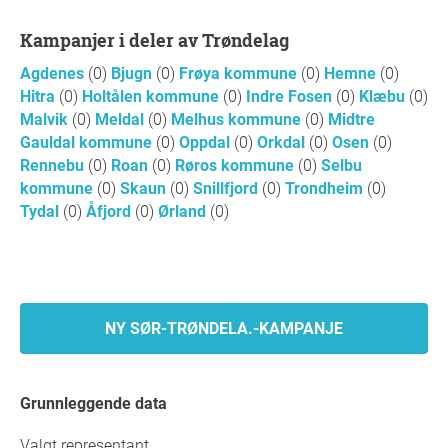
Kampanjer i deler av Trøndelag
Agdenes
(0)
Bjugn
(0)
Frøya kommune
(0)
Hemne
(0)
Hitra
(0)
Holtålen kommune
(0)
Indre Fosen
(0)
Klæbu
(0)
Malvik
(0)
Meldal
(0)
Melhus kommune
(0)
Midtre
Gauldal kommune
(0)
Oppdal
(0)
Orkdal
(0)
Osen
(0)
Rennebu
(0)
Roan
(0)
Røros kommune
(0)
Selbu
kommune
(0)
Skaun
(0)
Snillfjord
(0)
Trondheim
(0)
Tydal
(0)
Åfjord
(0)
Ørland
(0)
NY SØR-TRØNDELA.-KAMPANJE
Grunnleggende data
Valgt representant