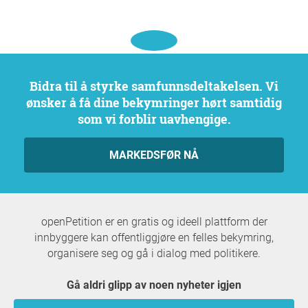
Bidra til å styrke samfunnsdeltakelsen. Vi
ønsker å få dine bekymringer hørt samtidig
som vi forblir uavhengige.
MARKEDSFØR NÅ
openPetition er en gratis og ideell plattform der
innbyggere kan offentliggjøre en felles bekymring,
organisere seg og gå i dialog med politikere.
Gå aldri glipp av noen nyheter igjen