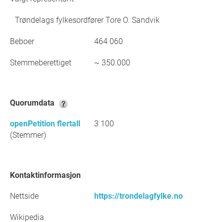
Trøndelags fylkesordfører Tore O. Sandvik
Beboer
464 060
Stemmeberettiget
~ 350.000
Quorumdata
openPetition flertall
3 100
(Stemmer)
Kontaktinformasjon
Nettside
https://trondelagfylke.no
Wikipedia