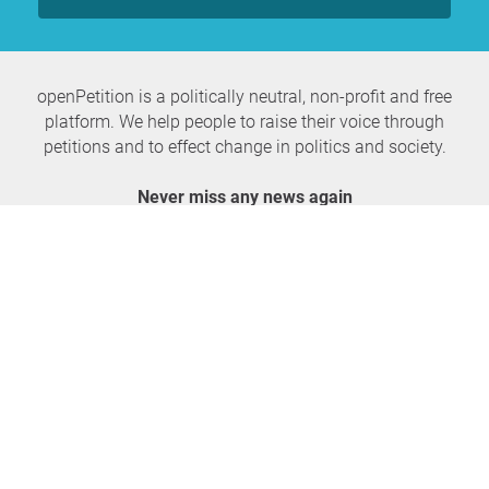
openPetition is a politically neutral, non-profit and free
platform. We help people to raise their voice through
petitions and to effect change in politics and society.
Never miss any news again
SUBSCRIBE NEWSLETTER
openPetition
service
About us
FAQ
Press
HomeParliament
Feedback
E-Voting
Petitions
Legal aspects
Guidelines
Terms of use