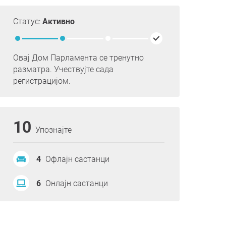
Статус:
Активно
Овај Дом Парламента се тренутно
разматра. Учествујте сада
регистрацијом.
10
Упознајте
4
Офлајн састанци
6
Онлајн састанци