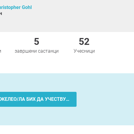
hristopher Gohl
ч
5
52
и
завршени састанци
Учесници
ЖЕЛЕО/ЛА БИХ ДА УЧЕСТВУЈЕМ