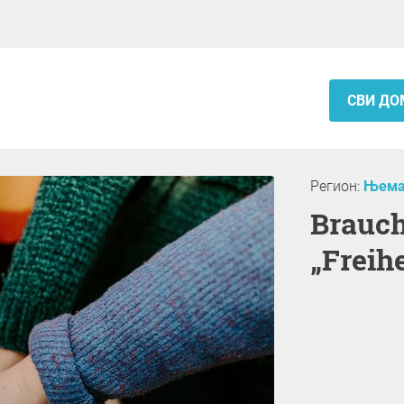
СВИ ДО
Регион:
Њема
Brauchen wir mehr
„Freihe