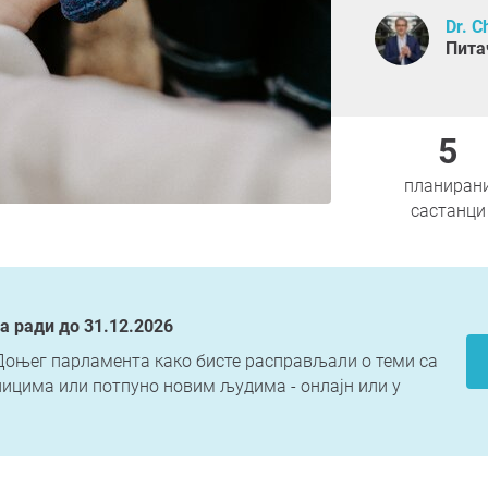
Dr. C
Пита
5
планиран
састанци
а ради до 31.12.2026
Доњег парламента како бисте расправљали о теми са
ицима или потпуно новим људима - онлајн или у