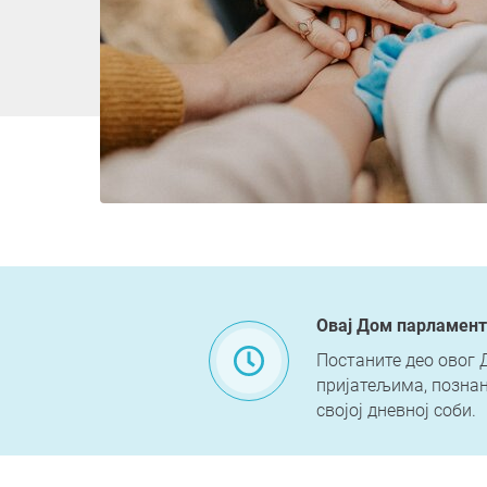
Овај Дом парламент
Постаните део овог 
пријатељима, познан
својој дневној соби.