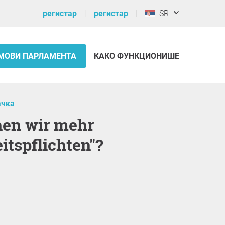
регистар
регистар
SR
МОВИ ПАРЛАМЕНТА
КАКО ФУНКЦИОНИШЕ
чка
itspflichten"?