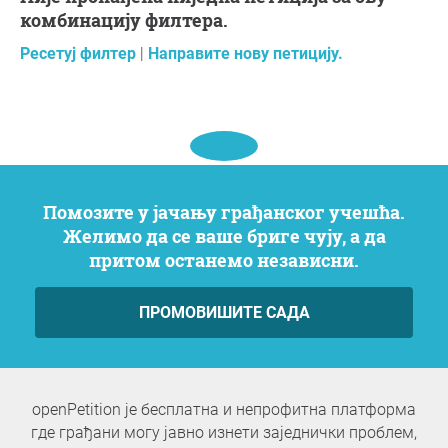
комбинацију филтера.
Ресетуј филтер
|
Направите нову петицију.
Помозите у јачању грађанског учешћа.
Желимо да се ваше бриге чују, а да
притом останемо независни.
ПРОМОВИШИТЕ САДА
openPetition је бесплатна и непрофитна платформа
где грађани могу јавно изнети заједнички проблем,