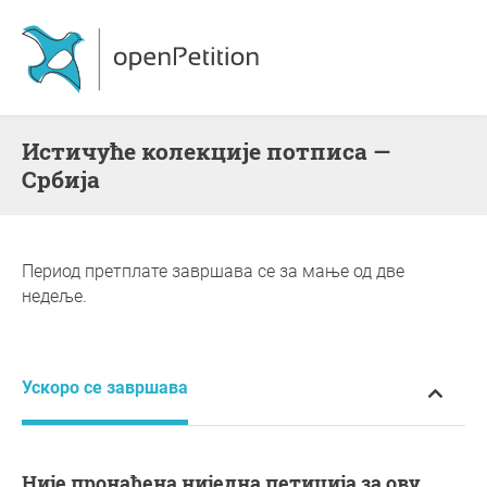
Истичуће колекције потписа —
Србија
Период претплате завршава се за мање од две
недеље.
Ускоро се завршава
Није пронађена ниједна петиција за ову