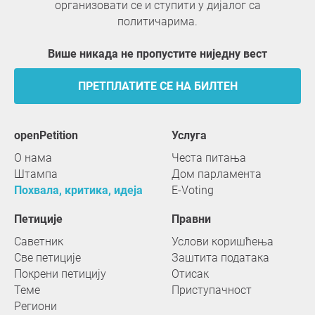
организовати се и ступити у дијалог са
политичарима.
Више никада не пропустите ниједну вест
ПРЕТПЛАТИТЕ СЕ НА БИЛТЕН
openPetition
услуга
О нама
Честа питања
Штампа
Дом парламента
Похвала, критика, идеја
E-Voting
Петиције
Правни
Саветник
Услови коришћења
Све петиције
Заштита података
Покрени петицију
Отисак
Теме
Приступачност
Региони