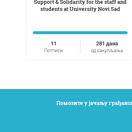
Support & Solidarity for the staff and
students at University Novi Sad
11
281 дана
Потписи
од сакупљања
Помозите у јачању грађанс