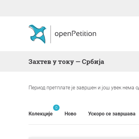
Захтев у току — Србија
Период претплате је завршен и још увек нема о
0
Колекције
Ново
Ускоро се завршава