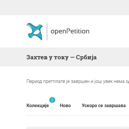
Захтев у току — Србија
Период претплате је завршен и још увек нема о
0
Колекције
Ново
Ускоро се завршава