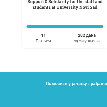
Support & Solidarity for the staff and
students at University Novi Sad
11
282 дана
Потписи
од сакупљања
Помозите у јачању грађанс