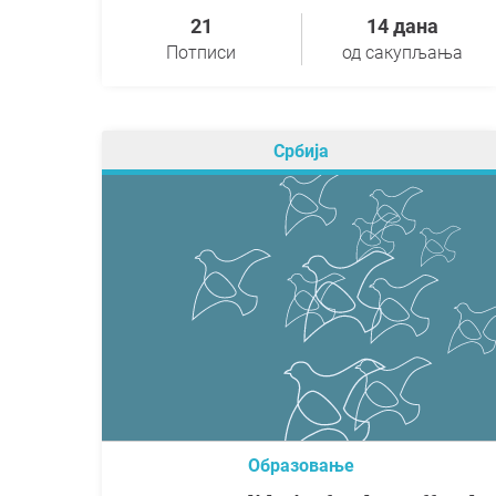
21
14 дана
Потписи
од сакупљања
Србија
Образовање