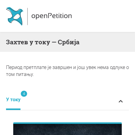
Захтев у току — Србија
Период претплате је завршен и још увек нема одлуке о
том питању.
4
У току