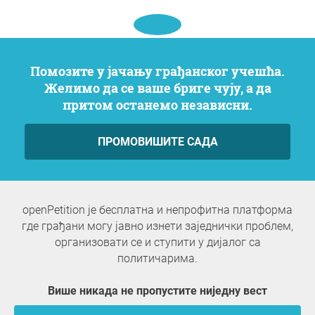
Помозите у јачању грађанског учешћа.
Желимо да се ваше бриге чују, а да
притом останемо независни.
ПРОМОВИШИТЕ САДА
openPetition је бесплатна и непрофитна платформа
где грађани могу јавно изнети заједнички проблем,
организовати се и ступити у дијалог са
политичарима.
Више никада не пропустите ниједну вест