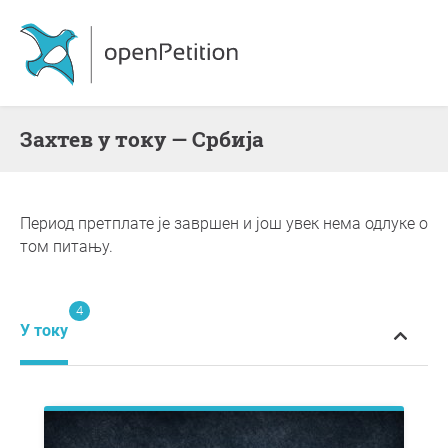
Захтев у току — Србија
Период претплате је завршен и још увек нема одлуке о
том питању.
4
У току