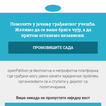
Помозите у јачању грађанског учешћа.
Желимо да се ваше бриге чују, а да
притом останемо независни.
ПРОМОВИШИТЕ САДА
openPetition је бесплатна и непрофитна платформа
где грађани могу јавно изнети заједнички проблем,
организовати се и ступити у дијалог са
политичарима.
Више никада не пропустите ниједну вест