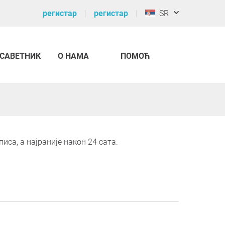
регистар
регистар
SR
САВЕТНИК
О НАМА
ПОМОЋ
са, а најраније након 24 сата.