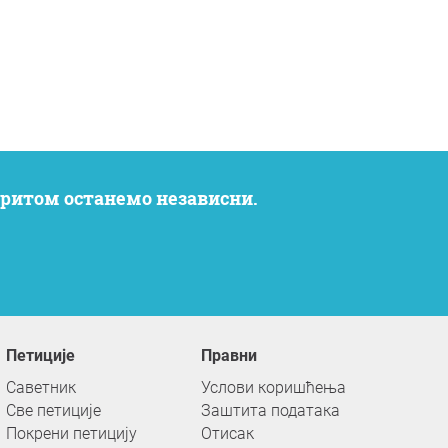
 притом останемо независни.
Петиције
Правни
Саветник
Услови коришћења
Све петиције
Заштита података
Покрени петицију
Отисак