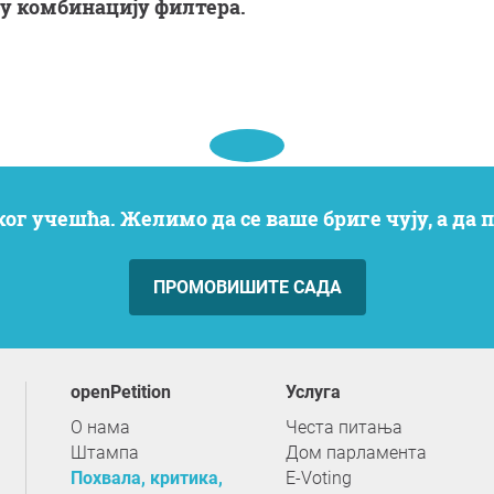
ову комбинацију филтера.
ког учешћа. Желимо да се ваше бриге чују, а да
ПРОМОВИШИТЕ САДА
openPetition
услуга
О нама
Честа питања
Штампа
Дом парламента
Похвала, критика,
E-Voting