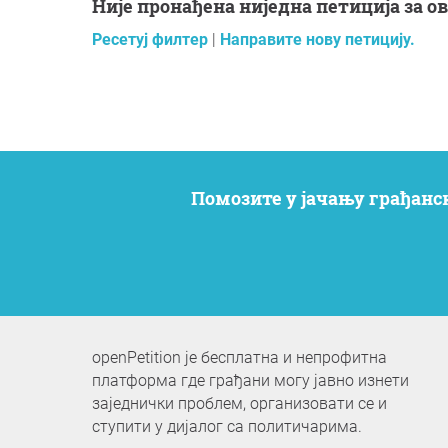
Није пронађена ниједна петиција за 
Ресетуј филтер
|
Направите нову петицију.
Помозите у јачању грађанс
openPetition је бесплатна и непрофитна
платформа где грађани могу јавно изнети
заједнички проблем, организовати се и
ступити у дијалог са политичарима.