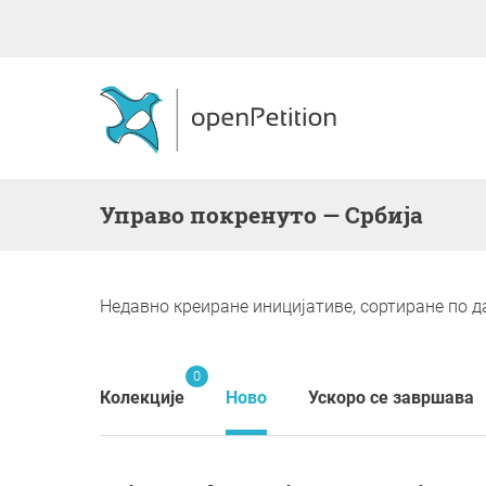
Управо покренуто — Србија
Недавно креиране иницијативе, сортиране по да
0
Колекције
Ново
Ускоро се завршава