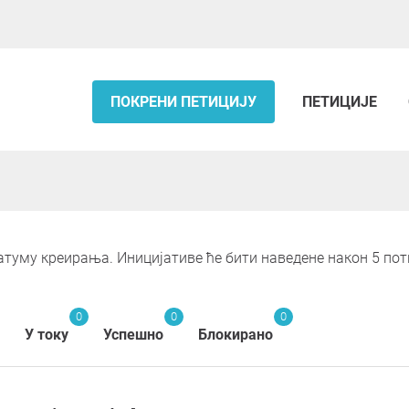
ПОКРЕНИ ПЕТИЦИЈУ
ПЕТИЦИЈЕ
туму креирања. Иницијативе ће бити наведене након 5 потпи
0
0
0
У току
Успешно
Блокирано