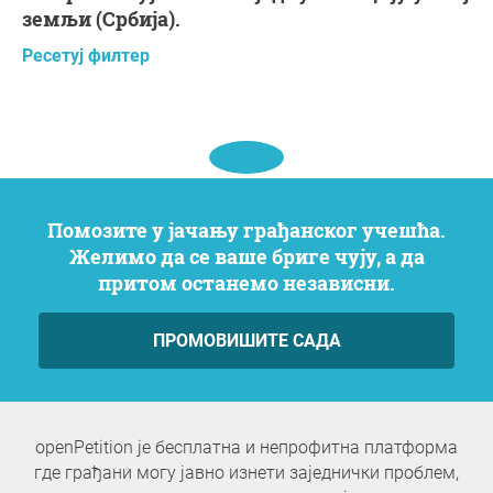
земљи (Србија).
Ресетуј филтер
Помозите у јачању грађанског учешћа.
Желимо да се ваше бриге чују, а да
притом останемо независни.
ПРОМОВИШИТЕ САДА
openPetition је бесплатна и непрофитна платформа
где грађани могу јавно изнети заједнички проблем,