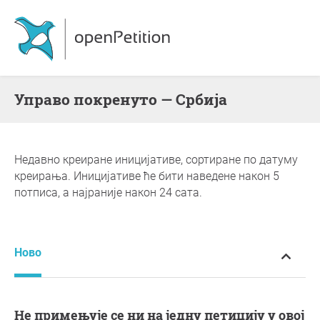
Управо покренуто — Србија
Недавно креиране иницијативе, сортиране по датуму
креирања. Иницијативе ће бити наведене након 5
потписа, а најраније након 24 сата.
Ново
Не примењује се ни на једну петицију у овој