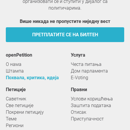
организовати се и ступити у дијалог са
политичарима.
Више никада не пропустите ниједну вест
ПРЕТПЛАТИТЕ СЕ НА БИЛТЕН
openPetition
услуга
О нама
Честа питања
Штампа
Дом парламента
Похвала, критика, идеја
E-Voting
Петиције
Правни
Саветник
Услови коришћења
Све петиције
Заштита података
Покрени петицију
Отисак
Теме
Приступачност
Региони