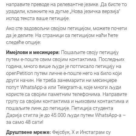
направите преводе на релевантне језике. Да бисте то
урадили, кликните на дугме „Нова језичка верзија“
испод текста ваше петиције.
Ако сте задовољни својом петицијом, можете почети
да је делите. На страници са петицијом наћи ћете
следеће опције:
Имејлови и месинџери:
Пошаљите своју петицију
путем е-поште свим својим контактима. Последњих
година, много више људи је потписало петицију на
openPetition путем личне е-поште него на било који
други начин. Не треба занемарити ни месинџере
попут WhatsApp-а или Telegram-а, које многи људи
користе са својим паметним телефонима. Направите
групу са својим контактима и њиховим контактима и
пошаљите линк до петиције. Петиција студента
Дарија стигла је до 45.000 људи путем WhatsApp-а –
за само 48 сати!
Друштвене мреже:
Фејсбук, X и Инстаграм су