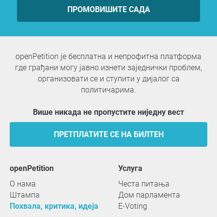
ПРОМОВИШИТЕ САДА
openPetition је бесплатна и непрофитна платформа
где грађани могу јавно изнети заједнички проблем,
организовати се и ступити у дијалог са
политичарима.
Више никада не пропустите ниједну вест
ПРЕТПЛАТИТЕ СЕ НА БИЛТЕН
openPetition
услуга
О нама
Честа питања
Штампа
Дом парламента
Похвала, критика, идеја
E-Voting