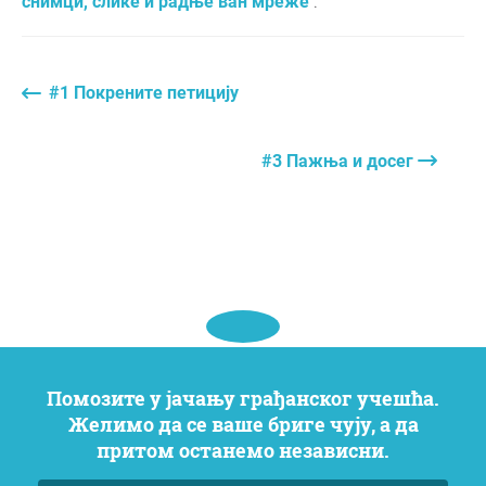
снимци, слике и радње ван мреже
.
#1 Покрените петицију
#3 Пажња и досег
Помозите у јачању грађанског учешћа.
Желимо да се ваше бриге чују, а да
притом останемо независни.