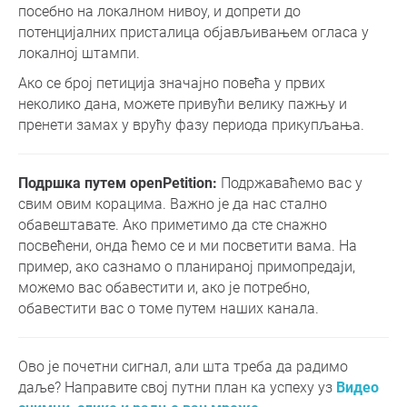
посебно на локалном нивоу, и допрети до
потенцијалних присталица објављивањем огласа у
локалној штампи.
Ако се број петиција значајно повећа у првих
неколико дана, можете привући велику пажњу и
пренети замах у врућу фазу периода прикупљања.
Подршка путем openPetition:
Подржаваћемо вас у
свим овим корацима. Важно је да нас стално
обавештавате. Ако приметимо да сте снажно
посвећени, онда ћемо се и ми посветити вама. На
пример, ако сазнамо о планираној примопредаји,
можемо вас обавестити и, ако је потребно,
обавестити вас о томе путем наших канала.
Ово је почетни сигнал, али шта треба да радимо
даље? Направите свој путни план ка успеху уз
Видео