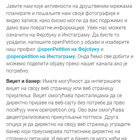
Јавите нам које активности на друштвеним мрежама
планирате и пошаљите нам своје фотографије и
видео записе, како бисмо могли да вас подржимо и
дамо вам повратне информације. Увек нас можете
означити на Фејсбуку и Инстаграму. Да бисте то
урадили, напишите openPetition у објави и изаберите
наш профил:
@openPetition на Фејсбуку
и
@openpetition на Инстаграму.
Онда ћемо све добити и
можемо поделити објаву преко нашег канала ако је
потребно.
Виџет и банер:
Имате могућност да интегришете
виџет на своју веб страницу или веб страницу
пријатеља. Виџет омогућава присталицама да се
директно пријаве на веб-сајту без потребе да прво
посећују www.openpetition.org. Ово вам омогућава
децентрализовано прикупљање потписа. Друга
опција је да директно на своју веб страницу уградите
банер који преусмерава потписнике директно на
страницу петиције. И виџет и банер се могу наћи на