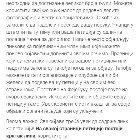
неопходни за достизање великог броја људи. Можете
користити свој Фејсбук налог да редовно делите
фотографије и вести са пријатељима. Такође их
замолите да поделе и проследе вашу поруку. Чланци у
штампи на ту тему или ваша петиција су одлична
полазна тачка за допринос. Новине често објављују
линкове ка појединачним чланцима које можете
поново објавити и допунити својим речима. Празници
који су тематски повезани са вашом петицијом или
нацртима закона су такође погодни за објаву. Такође
можете питати организације и клубове да ли би
желели да поделе вашу петицију на својим веб
страницама. Поготово на Фејсбуку, постоје групе на
скоро сваку тему. Искористите ово и објавите своју
петицију тамо. Увек користите исти #хаштаг за своје
објаве и означите људе који су укључени.
Веома важно: Све објаве треба увек да садрже линк
ка петицији!
На свакој страници петиције постоји
кратак линк,
користите га!