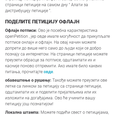
страници петиције на самом дну " Алати за
дистрибуцију петиције ".
ПОДЕЛИТЕ ПЕТИЦИЈУ ОФЛАЈН
Офлајн потписи:
Ово је посебна карактеристика
openPetition , јер овде имате могућност да прикупљате
потписе онлајн и офлајн. На овај начин можете
допрети до више него само до људи који се добро
познају са интернетом. На страници петиције можете
преузети обрасце за потписе, одштампати их и
касније поново отпремити. Ако имате било каквих
питања, прочитајте
овде
.
обавештење о рушењу:
Такође можете преузети ове
летке са линком за петицију са странице петиције,
одштампати их и поделити пријатељима или их
изложити на догађајима. Ово ће учинити вашу
петицију још познатијом!
Локална штампа:
Можете подићи свест о петицијама,