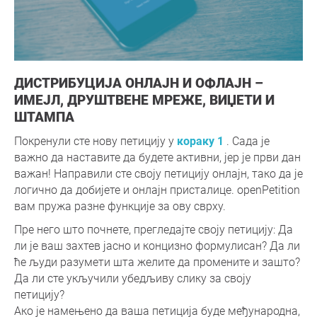
ДИСТРИБУЦИЈА ОНЛАЈН И ОФЛАЈН –
ИМЕЈЛ, ДРУШТВЕНЕ МРЕЖЕ, ВИЏЕТИ И
ШТАМПА
Покренули сте нову петицију у
кораку 1
. Сада је
важно да наставите да будете активни, јер је први дан
важан! Направили сте своју петицију онлајн, тако да је
логично да добијете и онлајн присталице. openPetition
вам пружа разне функције за ову сврху.
Пре него што почнете, прегледајте своју петицију: Да
ли је ваш захтев јасно и концизно формулисан? Да ли
ће људи разумети шта желите да промените и зашто?
Да ли сте укључили убедљиву слику за своју
петицију?
Ако је намењено да ваша петиција буде међународна,