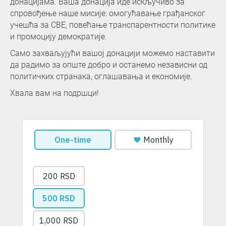
донацијама. Ваша донација иде искључиво за
спровођење наше мисије: омогућавање грађанског
учешћа за СВЕ, повећање транспарентности политике
и промоцију демократије.
Само захваљујући вашој донацији можемо наставити
да радимо за опште добро и останемо независни од
политичких странака, оглашавања и економије.
Хвала вам на подршци!