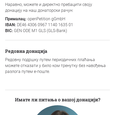
Наравно, можете и директно пребацити своју
донацију на наш донаторски рачун:
Прималац:
openPetition gGmbH
IBAN:
DE46 4306 0967 1140 1635 01
BIC:
GEN ODE M1 GLS (GLS-Bank)
Редовна донација
Редовну подршку путем периодичних плаћања
можете отказати у било ком тренутку без навођења
разлога путем е-поште.
Имате ли питања о вашој донацији?