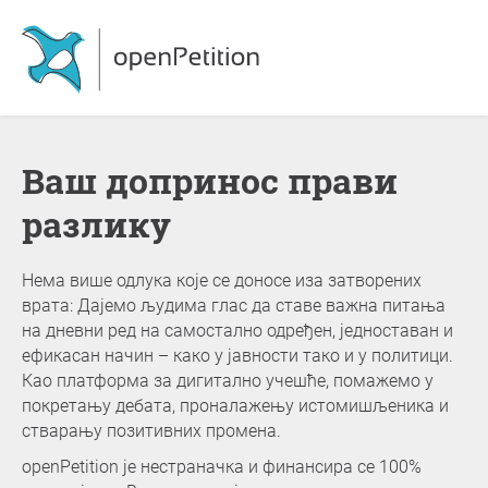
Ваш допринос прави
разлику
Нема више одлука које се доносе иза затворених
врата: Дајемо људима глас да ставе важна питања
на дневни ред на самостално одређен, једноставан и
ефикасан начин – како у јавности тако и у политици.
Као платформа за дигитално учешће, помажемо у
покретању дебата, проналажењу истомишљеника и
стварању позитивних промена.
openPetition је нестраначка и финансира се 100%