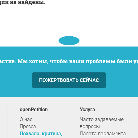
ции не найдены.
частие. Мы хотим, чтобы ваши проблемы были 
ПОЖЕРТВОВАТЬ СЕЙЧАС
openPetition
услуга
О нас
Часто задаваемые
Пресса
вопросы
Похвала, критика,
Палата парламента