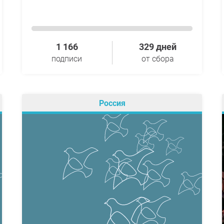
1 166
329 дней
подписи
от сбора
Россия