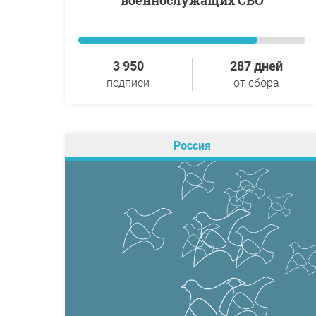
военнослужащих СВО
3 950
287 дней
подписи
от сбора
Россия