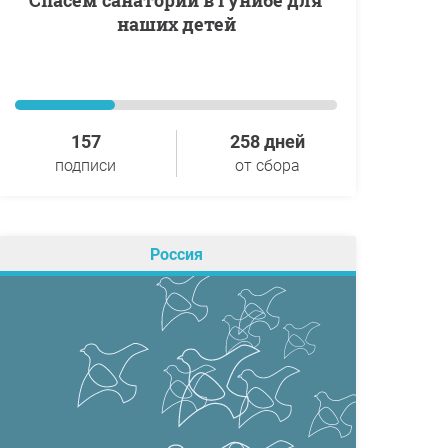
Спасем санаторий в Гунибе для
наших детей
157
258 дней
подписи
от сбора
Россия