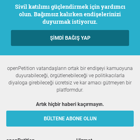
Sivil katılımı güçlendirmek için yardımcı
olun. Bağımsız kalırken endişelerinizi
duyurmak istiyoruz.
ŞIMDI BAĞIŞ YAP
openPetition vatandaşların ortak bir endişeyi kamuoyuna
duyurabileceği, örgütlenebileceği ve politikacılarla
diyaloga girebileceği ücretsiz ve kar amacı gütmeyen bir
platformdur.
Artık hiçbir haberi kaçırmayın.
BÜLTENE ABONE OLUN