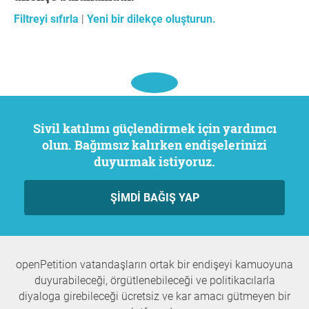
Filtreyi sıfırla
|
Yeni bir dilekçe oluşturun.
Sivil katılımı güçlendirmek için yardımcı
olun. Bağımsız kalırken endişelerinizi
duyurmak istiyoruz.
ŞIMDI BAĞIŞ YAP
openPetition vatandaşların ortak bir endişeyi kamuoyuna
duyurabileceği, örgütlenebileceği ve politikacılarla
diyaloga girebileceği ücretsiz ve kar amacı gütmeyen bir