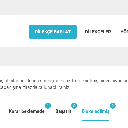
DILEKÇE BAŞLAT
DILEKÇELER
YÖ
aşlatıcılar belirlenen süre içinde gözden geçirilmiş bir versiyon 
kapanışına itirazda bulunabilirsiniz.
1
0
0
Karar beklemede
Başarılı
Bloke edilmiş