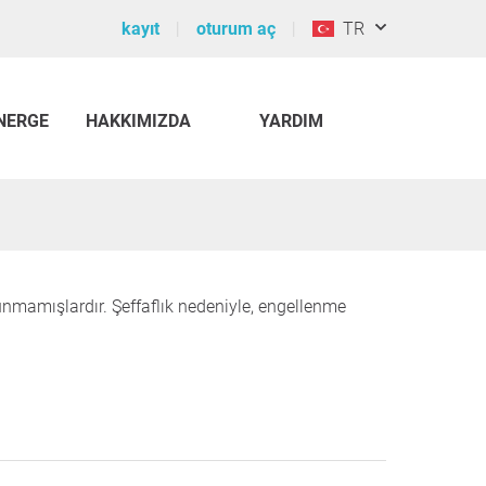
kayıt
oturum aç
TR
NERGE
HAKKIMIZDA
YARDIM
sunmamışlardır. Şeffaflık nedeniyle, engellenme