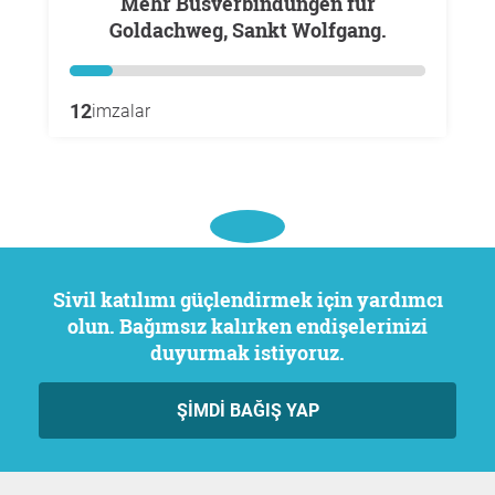
Mehr Busverbindungen für
Goldachweg, Sankt Wolfgang.
12
imzalar
Sivil katılımı güçlendirmek için yardımcı
olun. Bağımsız kalırken endişelerinizi
duyurmak istiyoruz.
ŞIMDI BAĞIŞ YAP