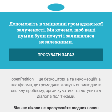
Допоможіть в зміцненні громадянської
залученості. Ми хочемо, щоб ваші
думки були почуті і залишалися
незалежними.
ПРОСУВАТИ ЗАРАЗ
openPetition — це безкоштовна та некомерційна
платформа, де громадяни можуть оприлюднити
спільну проблему, організуватися та вступити в
діалог з політиками.
Більше ніколи не пропускайте жодних новин