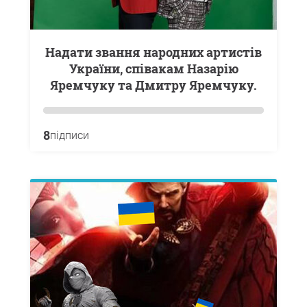
Надати звання народних артистів
України, співакам Назарію
Яремчуку та Дмитру Яремчуку.
8
підписи