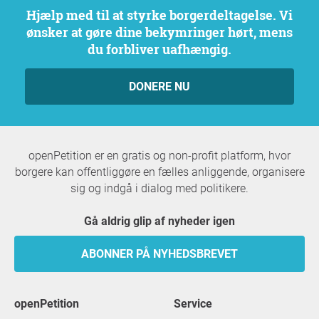
Hjælp med til at styrke borgerdeltagelse. Vi
ønsker at gøre dine bekymringer hørt, mens
du forbliver uafhængig.
DONERE NU
openPetition er en gratis og non-profit platform, hvor
borgere kan offentliggøre en fælles anliggende, organisere
sig og indgå i dialog med politikere.
Gå aldrig glip af nyheder igen
ABONNER PÅ NYHEDSBREVET
openPetition
service