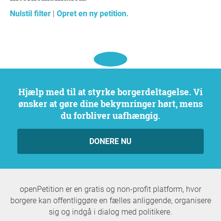
Nulstil filter
|
Opret en ny petition.
Hjælp med til at styrke borgerdeltagelse. Vi
ønsker at gøre dine bekymringer hørt, mens
du forbliver uafhængig.
DONERE NU
openPetition er en gratis og non-profit platform, hvor
borgere kan offentliggøre en fælles anliggende, organisere
sig og indgå i dialog med politikere.