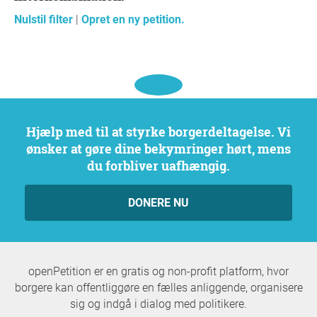
Nulstil filter
|
Opret en ny petition.
Hjælp med til at styrke borgerdeltagelse. Vi
ønsker at gøre dine bekymringer hørt, mens
du forbliver uafhængig.
DONERE NU
openPetition er en gratis og non-profit platform, hvor
borgere kan offentliggøre en fælles anliggende, organisere
sig og indgå i dialog med politikere.