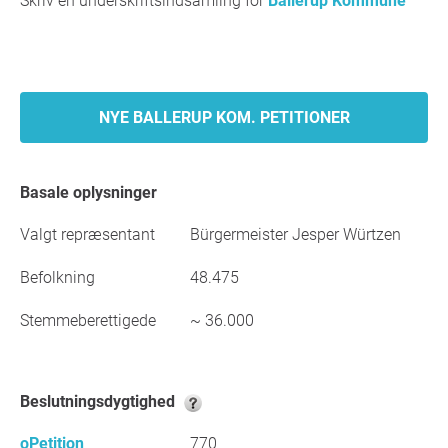
Skriv en underskriftsindsamling for
Ballerup Kommune
NYE BALLERUP KOM. PETITIONER
Basale oplysninger
Valgt repræsentant
Bürgermeister Jesper Würtzen
Befolkning
48.475
Stemmeberettigede
~ 36.000
Beslutningsdygtighed
oPetition
770