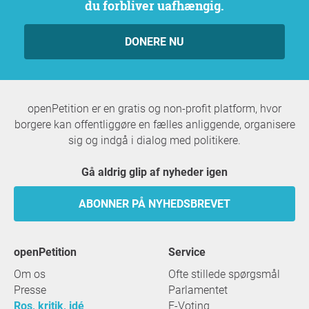
du forbliver uafhængig.
DONERE NU
openPetition er en gratis og non-profit platform, hvor
borgere kan offentliggøre en fælles anliggende, organisere
sig og indgå i dialog med politikere.
Gå aldrig glip af nyheder igen
ABONNER PÅ NYHEDSBREVET
openPetition
service
Om os
Ofte stillede spørgsmål
Presse
Parlamentet
Ros, kritik, idé
E-Voting