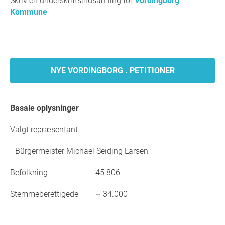
Skriv en underskriftsindsamling for
Vordingborg
Kommune
NYE VORDINGBORG . PETITIONER
Basale oplysninger
Valgt repræsentant
Bürgermeister Michael Seiding Larsen
Befolkning
45.806
Stemmeberettigede
~ 34.000