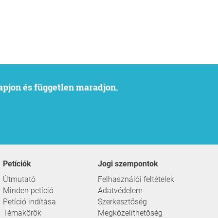
kapjon és független maradjon.
Petíciók
Jogi szempontok
Útmutató
Felhasználói feltételek
Minden petíció
Adatvédelem
Petíció indítása
Szerkesztőség
Témakörök
Megközelíthetőség