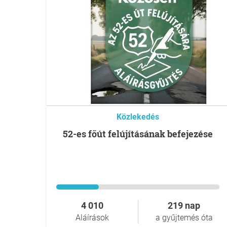
Közlekedés
52-es főút felújításának befejezése
4 010
219 nap
Aláírások
a gyűjtemés óta