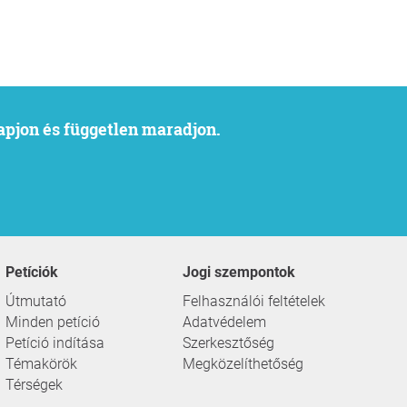
kapjon és független maradjon.
Petíciók
Jogi szempontok
Útmutató
Felhasználói feltételek
Minden petíció
Adatvédelem
Petíció indítása
Szerkesztőség
Témakörök
Megközelíthetőség
Térségek