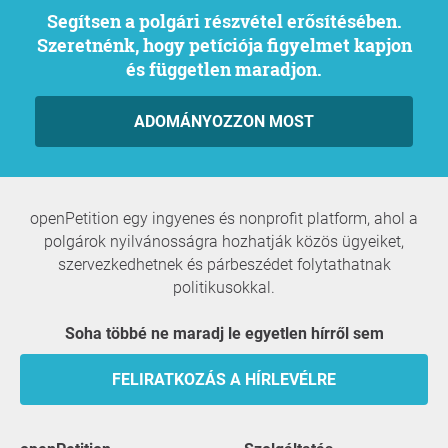
Segítsen a polgári részvétel erősítésében.
Szeretnénk, hogy petíciója figyelmet kapjon
és független maradjon.
ADOMÁNYOZZON MOST
openPetition egy ingyenes és nonprofit platform, ahol a
polgárok nyilvánosságra hozhatják közös ügyeiket,
szervezkedhetnek és párbeszédet folytathatnak
politikusokkal.
Soha többé ne maradj le egyetlen hírről sem
FELIRATKOZÁS A HÍRLEVÉLRE